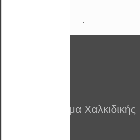
Στοιχεία
Wattal ΕΠΕ
ΒΙ.ΠΑ Λάκκωμα Χαλκιδικής
Τ.Κ. 63080