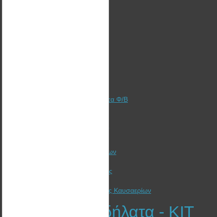
Λύσεις
Τομείς
Υλοποίηση Έργων ΑΠΕ
Χρηματοδότηση + Ασφάλιση
Φωτοβολταϊκά Στέγης
Φωτοβολταϊκά Πάρκα
Αυτόνομα Φωτοβολταϊκά
Γιατί αξίζει ακόμα να επενδύσετε στα Φ/Β
Ξυλόσομπες Bullerjan
Λέβητες Πελλετ - Ξύλου - Βιομάζας
Ηλιακή Θέρμανση
Ανεμηστήρες Θερμαντικών Σωμάτων
Καλαθάκι pellet για θέρμανση
Προτάσεις εξοικονόμησης ενέργειας
Συμβουλές ενεργειακής δίαιτας
Εναλλάκτης Ανάκτησης θερμότητας Καυσαερίων
Ηλεκτρικά Ποδήλατα - KIT