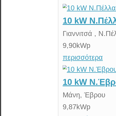
10 kW Ν.Πέλ
Γιαννιτσά , Ν.Πέ
9,90kWp
περισσότερα
10 kW Ν.Έβρ
Μάνη, Έβρου
9,87kWp