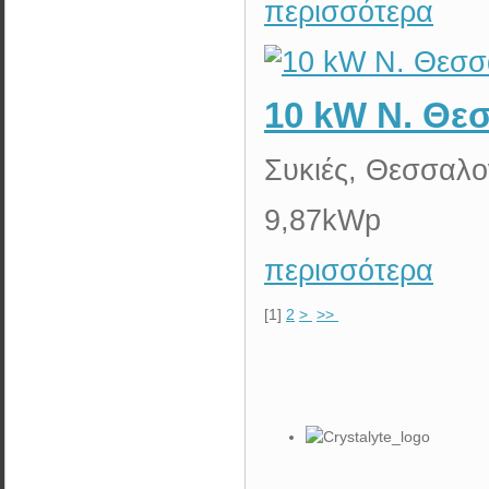
περισσότερα
10 kW N. Θε
Συκιές, Θεσσαλο
9,87kWp
περισσότερα
[
1
]
2
>
>>