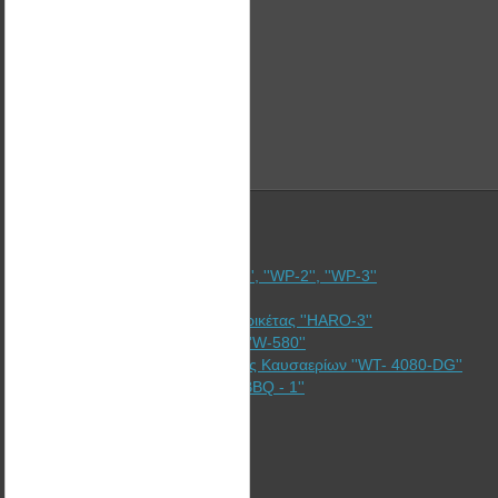
Καλαθάκι για καύση πέλλετ ''WP-1'', ''WP-2'', ''WP-3''
Ξυλόσομπες ''Bullerjan''
Γερμανική Υδραυλική Πρέσσα Μπρικέτας ''HARO-3''
Ενισχυτές θερμαντικών σωμάτων ''W-580''
Εναλλάκτης Ανάκτησης θερμότητας Καυσαερίων ''WT- 4080-DG''
Ανοξείδωτη σχάρα ψησίματος ''WBBQ - 1''
Η Εταιρία
Υπηρεσίες