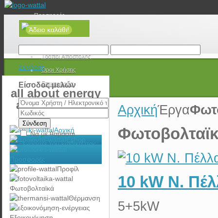
Προσφορές
Άδειο καλάθι!
Νέα
Τρόποι Πληρωμής
Τρόποι Αποστολής
Σύνδεση
Όροι Χρήσης
Επικοινωνία
Είσοδος μελών
all about energy
and e-mobility
Αρχική
Έργα
Φωτ
Σύνδεση
Φωτοβολταϊκ
Αρχική
Να με θυμάσαι
Eshop
Ξεχάσατε τον κωδικό σας;
Προσφορές
Προφίλ
10 kW Ν. Πέλ
Φωτοβολταϊκά
Θέρμανση
5+5kW
Εξοικονόμηση