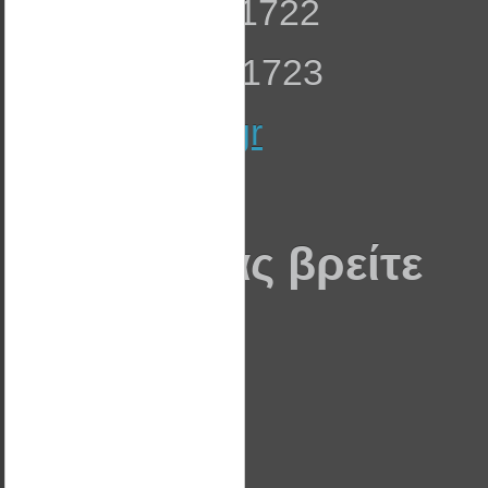
Τηλ: 23990 51722
Fax: 23990 51723
info@wattal.gr
Που θα μας βρείτε