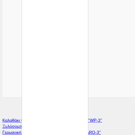
Καλαθάκι για καύση πέλλετ ''WP-1'', ''WP-2'', ''WP-3''
Ξυλόσομπες ''Bullerjan''
Γερμανική Υδραυλική Πρέσσα Μπρικέτας ''HARO-3''