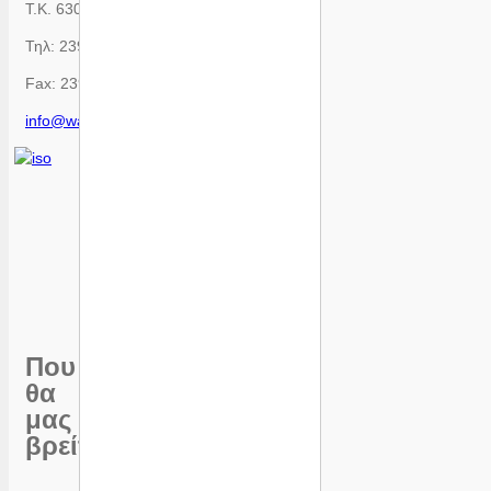
Τ.Κ. 63080
Τηλ: 23990 51722
Fax: 23990 51723
info@wattal.gr
Που
θα
μας
βρείτε