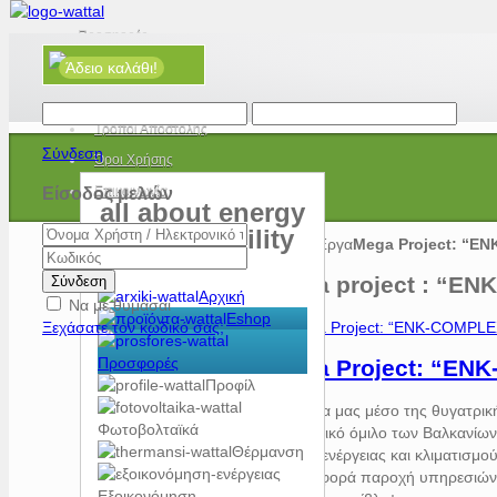
Προσφορές
Άδειο καλάθι!
Νέα
Τρόποι Πληρωμής
Τρόποι Αποστολής
Σύνδεση
Όροι Χρήσης
Επικοινωνία
Είσοδος μελών
all about energy
and e-mobility
Αρχική
Έργα
Mega Project: “E
Mega project : “E
Σύνδεση
Αρχική
Να με θυμάσαι
Eshop
Ξεχάσατε τον κωδικό σας;
Προσφορές
Mega Project: “EN
Προφίλ
Η εταιρία μας μέσο της θυγατρι
Φωτοβολταϊκά
επενδυτικό όμιλο των Βαλκανίω
Θέρμανση
θέματα ενέργειας και κλιματισμο
όμιλο αφορά παροχή υπηρεσιών 
Εξοικονόμηση