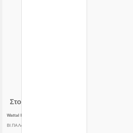
Στοιχεία
Wattal ΕΠΕ
ΒΙ.ΠΑ Λάκκωμα Χαλκιδικής