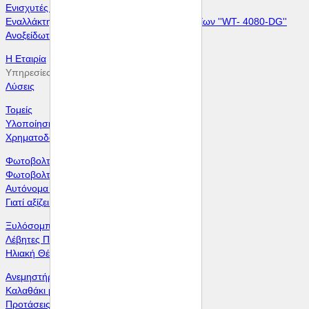
Ενισχυτές θερμαντικών σωμάτων ''W-580''
Εναλλάκτης Ανάκτησης θερμότητας Καυσαερίων ''WT- 4080-DG''
Ανοξείδωτη σχάρα ψησίματος ''WBBQ - 1''
Η Εταιρία
Υπηρεσίες
Λύσεις
Τομείς
Υλοποίηση Έργων ΑΠΕ
Χρηματοδότηση + Ασφάλιση
Φωτοβολταϊκά Στέγης
Φωτοβολταϊκά Πάρκα
Αυτόνομα Φωτοβολταϊκά
Γιατί αξίζει ακόμα να επενδύσετε στα Φ/Β
Ξυλόσομπες Bullerjan
Λέβητες Πελλετ - Ξύλου - Βιομάζας
Ηλιακή Θέρμανση
Ανεμηστήρες Θερμαντικών Σωμάτων
Καλαθάκι pellet για θέρμανση
Προτάσεις εξοικονόμησης ενέργειας