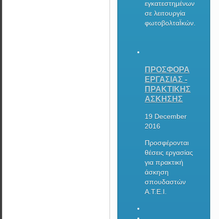
εγκατεστημένων
σε λειτουργία
φωτοβολταΪκών.
ΠΡΟΣΦΟΡΑ
ΕΡΓΑΣΙΑΣ -
ΠΡΑΚΤΙΚΗΣ
ΑΣΚΗΣΗΣ
19 December
2016
Προσφέρονται
θέσεις εργασίας
για πρακτική
άσκηση
σπουδαστών
Α.Τ.Ε.Ι.