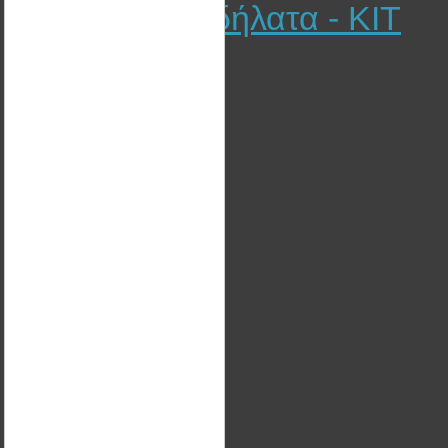
Ηλεκτρικά Ποδήλατα - KIT
EGO KITS
Φωτοβολταϊκά Στέγης
Φωτοβολταϊκά Πάρκα
Αυτόνομα Φωτοβολταϊκά
Θέρμανση
Mega Project: “ENK-COMPLEX”
Γενικά τεχνικά έργα
Ηλεκτροκίνηση - Μετατροπές