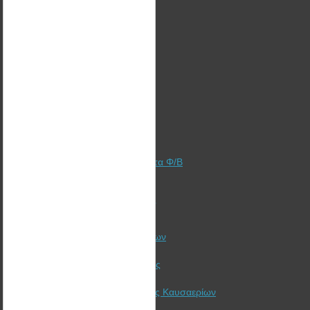
Υπηρεσίες
Λύσεις
Τομείς
Υλοποίηση Έργων ΑΠΕ
Χρηματοδότηση + Ασφάλιση
Φωτοβολταϊκά Στέγης
Φωτοβολταϊκά Πάρκα
Αυτόνομα Φωτοβολταϊκά
Γιατί αξίζει ακόμα να επενδύσετε στα Φ/Β
Ξυλόσομπες Bullerjan
Λέβητες Πελλετ - Ξύλου - Βιομάζας
Ηλιακή Θέρμανση
Ανεμηστήρες Θερμαντικών Σωμάτων
Καλαθάκι pellet για θέρμανση
Προτάσεις εξοικονόμησης ενέργειας
Συμβουλές ενεργειακής δίαιτας
Εναλλάκτης Ανάκτησης θερμότητας Καυσαερίων