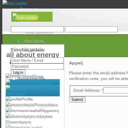
Προσφορές
Cart empty
Νέα
Τρόποι Πληρωμής
Τρόποι Αποστολής
Log in
Όροι Χρήσης
Επικοινωνία
Είσοδος μελών
all about energy
and e-mobility
Αρχική
Log in
Please enter the email address f
Home
Remember Me
verification code, you will be a
Eshop
Forgot your password?
Email Address:
*
Προσφορές
Profile
Submit
Photovoltaics
Θέρμανση
Εξοικονόμηση