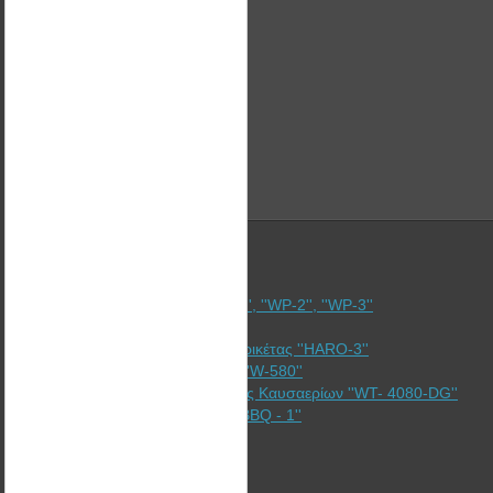
Καλαθάκι για καύση πέλλετ ''WP-1'', ''WP-2'', ''WP-3''
Ξυλόσομπες ''Bullerjan''
Γερμανική Υδραυλική Πρέσσα Μπρικέτας ''HARO-3''
Ενισχυτές θερμαντικών σωμάτων ''W-580''
Εναλλάκτης Ανάκτησης θερμότητας Καυσαερίων ''WT- 4080-DG''
Ανοξείδωτη σχάρα ψησίματος ''WBBQ - 1''
Corporate