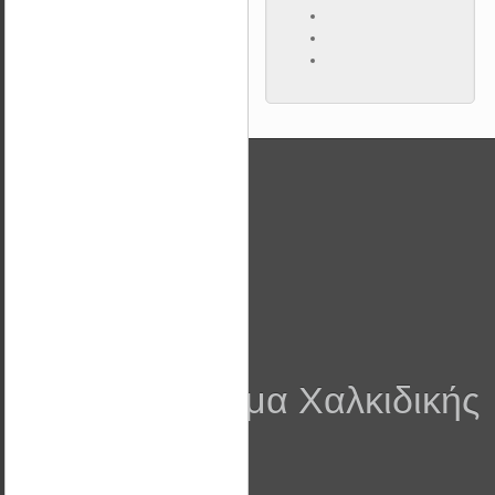
Στοιχεία
Wattal ΕΠΕ
ΒΙ.ΠΑ Λάκκωμα Χαλκιδικής
Τ.Κ. 63080