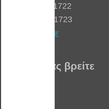
Τηλ: 23990 51722
Fax: 23990 51723
info@wattal.gr
Που θα μας βρείτε