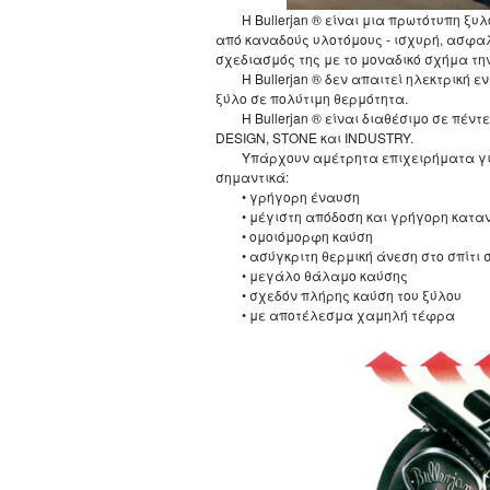
Η Bullerjan ® είναι μια πρωτότυπη 
από καναδούς υλοτόμους - ισχυρή, ασφαλ
σχεδιασμός της με το μοναδικό σχήμα τη
Η Bullerjan ® δεν απαιτεί ηλεκτρική 
ξύλο σε πολύτιμη θερμότητα.
Η Bullerjan ® είναι διαθέσιμο σε πέν
DESIGN, STONE και INDUSTRY.
Υπάρχουν αμέτρητα επιχειρήματα για
σημαντικά:
• γρήγορη έναυση
• μέγιστη απόδοση και γρήγορη κατα
• ομοιόμορφη καύση
• ασύγκριτη θερμική άνεση στο σπίτι 
• μεγάλο θάλαμο καύσης
• σχεδόν πλήρης καύση του ξύλου
• με αποτέλεσμα χαμηλή τέφρα