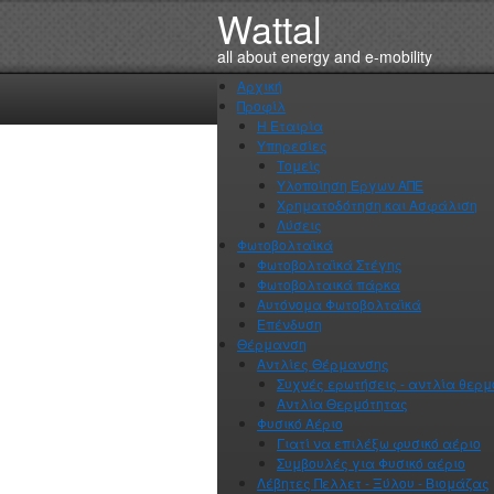
Wattal
Αρχική
Προφίλ
Η Εταιρία
Υπηρεσίες
Τομείς
Υλοποίηση Έργων ΑΠΕ
Χρηματοδότηση και Ασφάλιση
Λύσεις
Φωτοβολταϊκά
Φωτοβολταϊκά Στέγης
Φωτοβολταικά πάρκα
Αυτόνομα Φωτοβολταϊκά
Επένδυση
Θέρμανση
Αντλίες Θέρμανσης
Συχνές ερωτήσεις - αντλία θερ
Αντλία Θερμότητας
Φυσικό Αέριο
Γιατί να επιλέξω φυσικό αέριο
Συμβουλές για Φυσικό αέριο
Λέβητες Πελλετ - Ξύλου - Βιομάζας