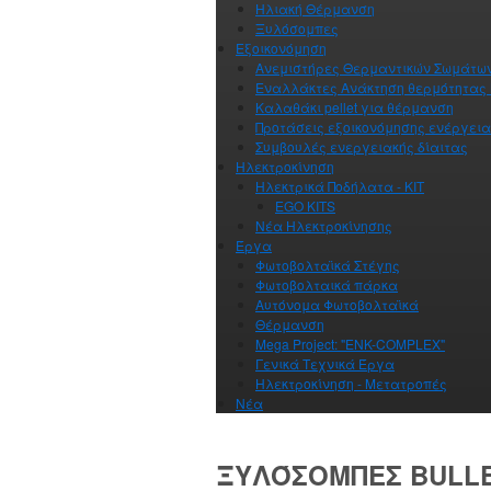
Ηλιακή Θέρμανση
Ξυλόσομπες
Εξοικονόμηση
Ανεμιστήρες Θερμαντικών Σωμάτω
Εναλλάκτες Ανάκτηση θερμότητας
Καλαθάκι pellet για θέρμανση
Προτάσεις εξοικονόμησης ενέργει
Συμβουλές ενεργειακής δίαιτας
Ηλεκτροκίνηση
Ηλεκτρικά Ποδήλατα - ΚΙΤ
EGO KITS
Νέα Ηλεκτροκίνησης
Έργα
Φωτοβολταϊκά Στέγης
Φωτοβολταικά πάρκα
Αυτόνομα Φωτοβολταϊκά
Θέρμανση
Mega Project: "ENK-COMPLEX"
Γενικά Τεχνικά Έργα
Ηλεκτροκίνηση - Μετατροπές
Νέα
ΞΥΛΌΣΟΜΠΕΣ BULL