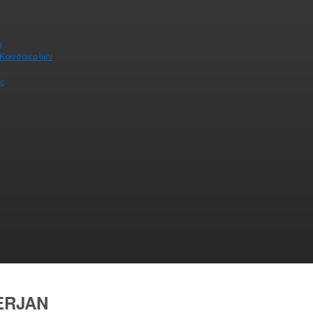
ν
 Καυσαερίων
ας
ERJAN